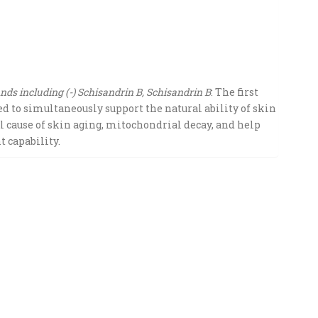
nds including (-) Schisandrin B, Schisandrin B
: The first
 to simultaneously support the natural ability of skin
l cause of skin aging, mitochondrial decay, and help
t capability.