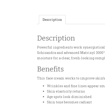
Description
Description
Powerful ingredients work synergistical
Schisandra and advanced Matrixyl 3000™ a
moisture for a clear, fresh-looking comp
Benefits
This face cream works to improve skin’s
Wrinkles and fine lines appear s
Skin elasticity returns
Age spots look diminished
Skin tone becomes radiant