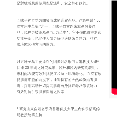
是對敏感肌膚使用也是溫和、安全和有效的。
五味子神奇功效開發而成的護膚產品。作為中醫 ” 50
味常用中草藥 “之一，五味子自古以來就是保養佳
品，現在更被認為是 “活力草本 “。它不僅能維持器官
功能平衡，也能使人體更好地適應來自體力、精神、
環境或其他方面的壓力。
以五味子為主要原料的國際知名學府香港科技大學*
長達 20 年間之研究成果。體外和體內研究均表明，
專利配方能有效對抗炎症和防止肌膚老化。 在沒有改
變肌膚細胞的前提下，通過特有的天然成份滋養肌
膚，採用高端技術提高肌膚自身抗衰老及修復能力，
有效對抗引致肌膚問題之因素。
* 研究由來自著名學府香港科技大學生命科學部高錦
明教授統籌主持