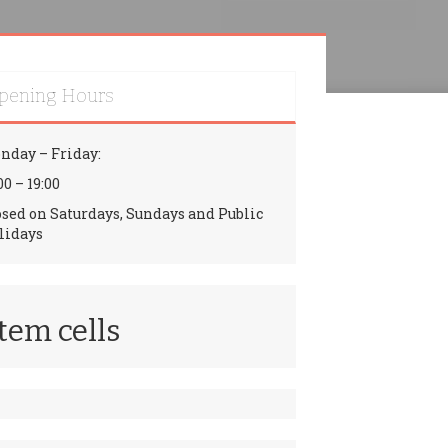
pening Hours
nday – Friday:
00 – 19:00
osed on Saturdays, Sundays and Public
lidays
tem cells