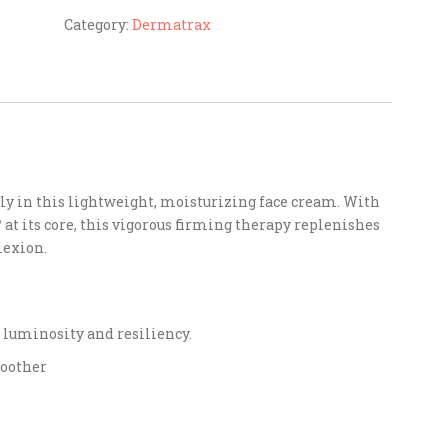
Category:
Dermatrax
ly in this lightweight, moisturizing face cream. With
t its core, this vigorous firming therapy replenishes
lexion.
 luminosity and resiliency.
moother