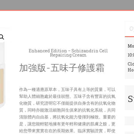
O
Mo
Enhanced Edition – Schizandrin Cell
Repairing Cream
10:
Cl
加強版-五味子修護霜
Ho
作為一種適應原草本，五味子具有上等的質量，可以
幫助人體細胞處於最佳狀態。五味子含有豐富的抗氧
S
化物質，研究證明它不僅能提供自身含有的抗氧化物
質，同時亦能激活細胞與生俱來的抗氧化系統，共同
清除體内自由基，將抗氧化能力發揮到極致。重要的
是，讓您能輕鬆地擁有更年輕和健康的肌膚之餘，更
給您帶來實實在在的長期效果。臨床實驗證實，即使