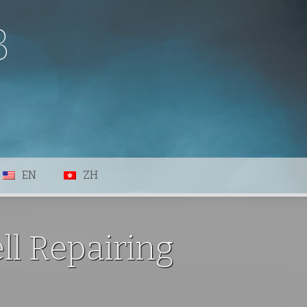
B
EN
ZH
ll Repairing