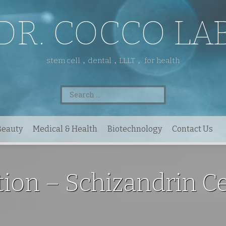
DR. COCCO LA
stem cell，dental，LLLT， for health
Search
for:
Beauty
Medical & Health
Biotechnology
Contact Us
ion – Schizandrin Ce